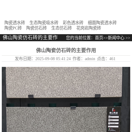
花岗岩陶瓷砖
陶瓷透水砖
生态陶瓷吸水砖
彩色透水砖
细面陶瓷透水砖
陶瓷PC砖
陶瓷仿石砖
生态仿石砖
花岗岩陶瓷砖
佛山陶瓷仿石砖的主要作
您的当前位置：
首页
>>
新闻中心
>>
用
佛山陶瓷仿石砖的主要作用
佛山陶瓷仿石砖的主要作用
发布日期：
2025-09-08 05:41:24
作者：
admin
点击：
461