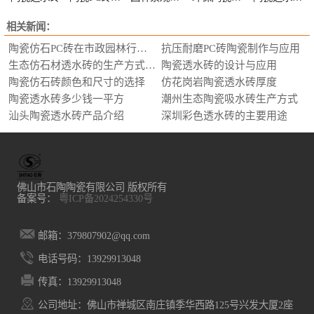
相关新闻：
陶瓷仿石PC砖在市政园林行业的应用
抗压耐磨PC砖陶瓷制作与应用
生态仿石材透水砖的生产方式，选购要求
陶瓷透水砖的设计与应用
陶瓷仿石砖颜色和尺寸的选择
仿花岗岩陶瓷透水砖厚度
陶瓷透水砖多少钱一平方
潮州生态陶瓷吸水砖生产方式
汕头陶瓷透水砖产品介绍
深圳彩色透水砖的主要用途
佛山市石陶陶瓷有限公司 版权所有
备案号：
粤ICP备2024254330号
邮箱：379807902@qq.com
电话号码：13929913048
传真：13929913048
公司地址：佛山市禅城区南庄镇季华西路125号兴发大厦2座