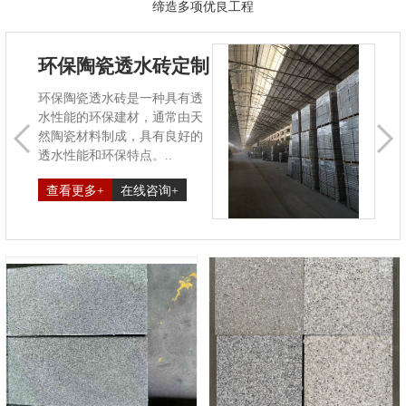
缔造多项优良工程
13929913048
花岗岩陶瓷砖
陶瓷透水砖颜色定制
陶
陶瓷透水砖的颜色通常可以根
陶瓷
据客户的需求和设计要求进行
建材
定制。一般来说，陶瓷透水砖
雨水
的颜色种类比较丰富，..
市雨
查看更多+
在线咨询+
查