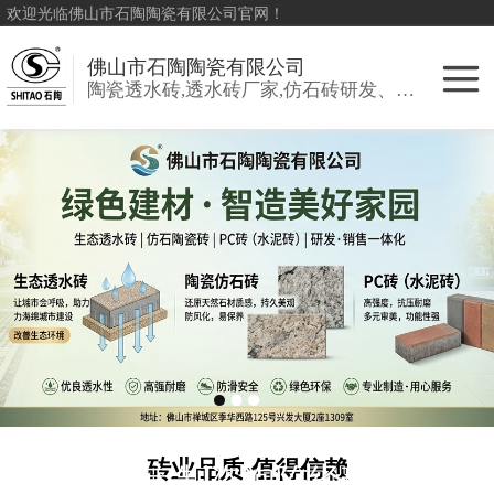
欢迎光临佛山市石陶陶瓷有限公司官网！
佛山市石陶陶瓷有限公司
陶瓷透水砖,透水砖厂家,仿石砖研发、销售:环保透水砖、仿古砖
陶瓷透水砖
生态陶瓷吸水砖
彩色透水砖
细面陶瓷透水砖
陶瓷PC砖
陶瓷仿石砖
砖业品质·值得信赖
定制咨询陈经理:
生态仿石砖