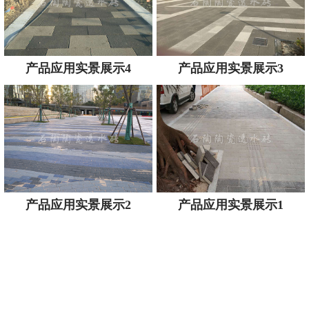
产品应用实景展示4
产品应用实景展示3
产品应用实景展示2
产品应用实景展示1
精于工·匠于心·品于行
定制咨询陈经理:
让建筑跨度更大·观赏价值更高·企业成本更低