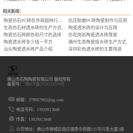
相关新闻：
陶瓷仿石PC砖在市政园林行业的应用
抗压耐磨PC砖陶瓷制作与应用
生态仿石材透水砖的生产方式，选购要求
陶瓷透水砖的设计与应用
陶瓷仿石砖颜色和尺寸的选择
仿花岗岩陶瓷透水砖厚度
陶瓷透水砖多少钱一平方
潮州生态陶瓷吸水砖生产方式
汕头陶瓷透水砖产品介绍
深圳彩色透水砖的主要用途
佛山市石陶陶瓷有限公司 版权所有
备案号：
粤ICP备2024254330号
邮箱：379807902@qq.com
电话号码：13929913048
传真：13929913048
公司地址：佛山市禅城区南庄镇季华西路125号兴发大厦2座