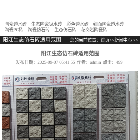
花岗岩陶瓷砖
陶瓷透水砖
生态陶瓷吸水砖
彩色透水砖
细面陶瓷透水砖
陶瓷PC砖
陶瓷仿石砖
生态仿石砖
花岗岩陶瓷砖
阳江生态仿石砖适用范围
您的当前位置：
首页
>>
新闻中心
>>
阳江生态仿石砖适用范围
阳江生态仿石砖适用范围
发布日期：
2025-09-07 05:41:55
作者：
admin
点击：
499