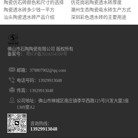
陶瓷仿石砖颜色和尺寸的选择
仿花岗岩陶瓷透水砖厚度
陶瓷透水砖多少钱一平方
潮州生态陶瓷吸水砖生产方式
汕头陶瓷透水砖产品介绍
深圳彩色透水砖的主要用途
佛山市石陶陶瓷有限公司 版权所有
备案号：
粤ICP备2024254330号
邮箱：379807902@qq.com
电话号码：13929913048
传真：13929913048
公司地址：佛山市禅城区南庄镇季华西路125号兴发大厦2座
1309室A2
咨询热线：
13929913048