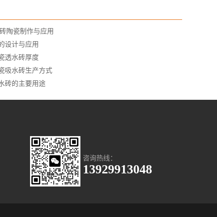
C砖陶瓷制作与应用
的设计与应用
瓷透水砖厚度
瓷吸水砖生产方式
水砖的主要用途
咨询热线：
13929913048