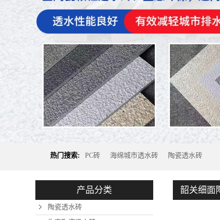
热门搜索:
PC砖
海绵城市透水砖
陶瓷透水砖
产品分类
韶关细面
陶瓷透水砖