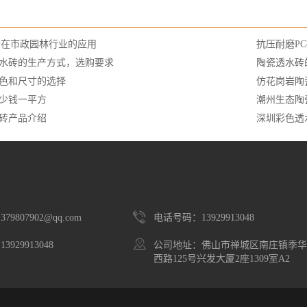
砖在市政园林行业的应用
抗压耐磨P
水砖的生产方式，选购要求
陶瓷透水砖
色和尺寸的选择
仿花岗岩陶
少钱一平方
潮州生态陶
砖产品介绍
深圳彩色透
79807902@qq.com
电话号码：13929913048
3929913048
公司地址：佛山市禅城区南庄镇季华
西路125号兴发大厦2座1309室A2