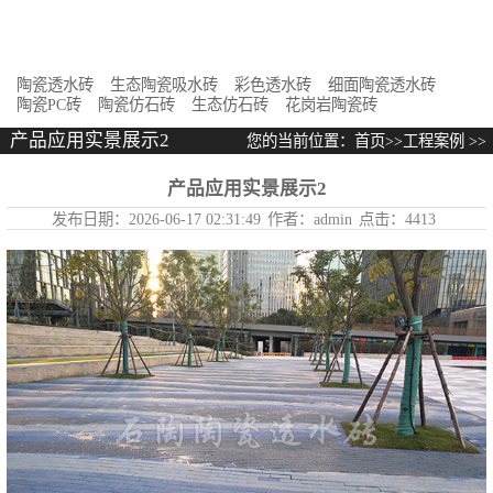
花岗岩陶瓷砖
陶瓷透水砖
生态陶瓷吸水砖
彩色透水砖
细面陶瓷透水砖
陶瓷PC砖
陶瓷仿石砖
生态仿石砖
花岗岩陶瓷砖
产品应用实景展示2
您的当前位置：
首页
>>
工程案例
>>
产品应用实景展示2
产品应用实景展示2
发布日期：
2026-06-17 02:31:49
作者：
admin
点击：
4413