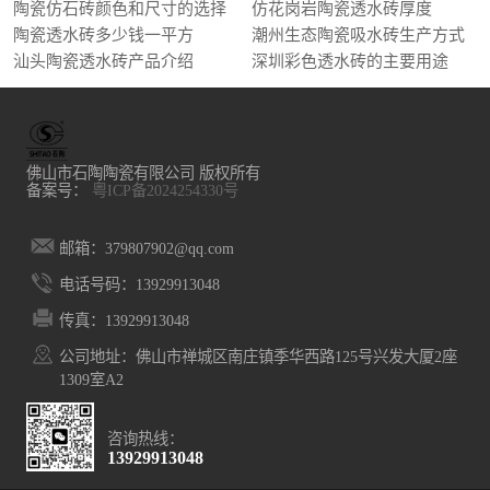
陶瓷仿石砖颜色和尺寸的选择
仿花岗岩陶瓷透水砖厚度
陶瓷透水砖多少钱一平方
潮州生态陶瓷吸水砖生产方式
汕头陶瓷透水砖产品介绍
深圳彩色透水砖的主要用途
佛山市石陶陶瓷有限公司 版权所有
备案号：
粤ICP备2024254330号
邮箱：379807902@qq.com
电话号码：13929913048
传真：13929913048
公司地址：佛山市禅城区南庄镇季华西路125号兴发大厦2座
1309室A2
咨询热线：
13929913048