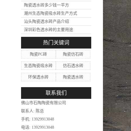
陶瓷透水砖多少钱一平方
潮州生态陶瓷吸水砖生产方式
汕头陶瓷透水砖产品介绍
深圳彩色透水砖的主要用途
热门关键词
陶瓷PC砖
陶瓷仿石砖
生态陶瓷吸水砖
仿石透水砖
环保透水砖
陶瓷透水砖
联系我们
佛山市石陶陶瓷有限公司
联系人: 陈总
手机: 13929913048
电话: 13929913048